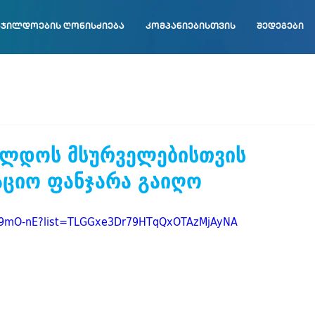
ჯილდოების ღონისძიება
კომპანიებისთვის
შედეგები
ილდოს მსურველებისთვის
აციო ფანჯარა გაიღო
z_w9mO-nE?list=TLGGxe3Dr79HTqQxOTAzMjAyNA