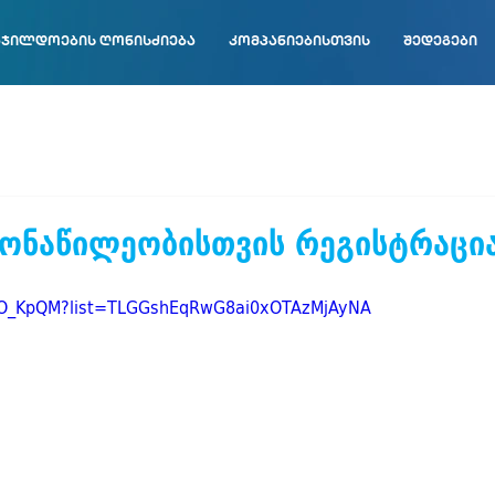
ჯილდოების ღონისძიება
კომპანიებისთვის
შედეგები
მონაწილეობისთვის რეგისტრაცი
dTkO_KpQM?list=TLGGshEqRwG8ai0xOTAzMjAyNA