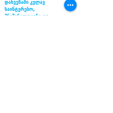
მრავალწლიანი ძალისხმევა
ანგარიშგების სისტემის
დახვეწაში კვლავ
საინტერესო,
მნიშვნელოვანი და
აღიარების ღირსი ხდება -
არჩილ ბაკურაძე
BARTA-ს ჯილდოს გადმოცემა დამატებითი
დასტურია იმისა, რომ კორპორაციული
გამჭვირვალობა და ანგარიშვალდებულება
ქვეყანაში დაფასებულია, - ამის შესახებ BARTA
2025-ში გამარჯვების შემდეგ „კრისტალის“
სამეთვალყურეო საბჭოს წევრმა არჩილ ბაკურაძემ
განაცხადა. აღსანიშნავია, რომ „საუკეთესო წლიური
ანგარიშისა და გამჭვირვალობის ჯილდოს“ (BARTA)
მეშვიდე დაჯილდოების ცერემონიაზე 2025 წლის
კონკურსის გამარჯვებულები გამოვლინდნენ.
მსხვილი საფინანსო კომპანიების კატეგორიაში