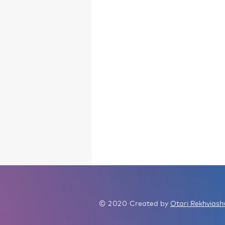
© 2020
Created by
Otari Rekhviashv