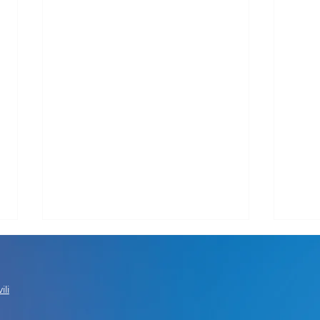
ili
ბარ